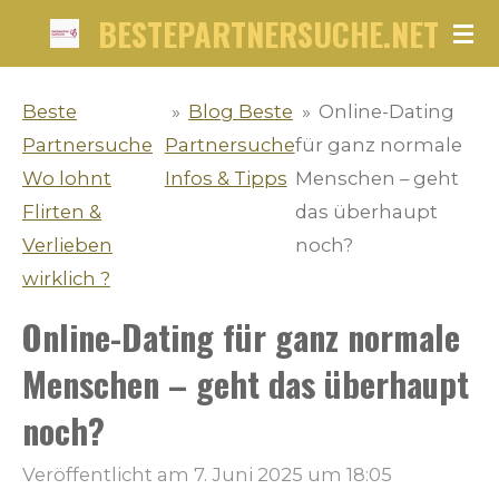
BESTEPARTNERSUCHE.NET
Zum
Hauptinhalt
springen
Beste
»
Blog Beste
»
Online-Dating
Partnersuche
Partnersuche
für ganz normale
Wo lohnt
Infos & Tipps
Menschen – geht
Flirten &
das überhaupt
Verlieben
noch?
wirklich ?
Online-Dating für ganz normale
Menschen – geht das überhaupt
noch?
Veröffentlicht am 7. Juni 2025 um 18:05