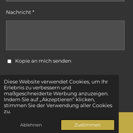
Nachricht *
Kopie an mich senden
Formular absenden
Diese Website verwendet Cookies, um Ihr
Erlebnis zu verbessern und
maßgeschneiderte Werbung anzuzeigen.
© 2025 - 2026 bestepartnersuche.net
Indem Sie auf „Akzeptieren“ klicken,
stimmen Sie der Verwendung aller Cookies
zu.
Ablehnen
Zustimmen