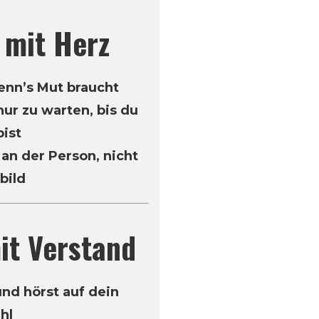
 mit Herz
wenn’s Mut braucht
 nur zu warten, bis du
bist
 an der Person, nicht
bild
it Verstand
und hörst auf dein
hl