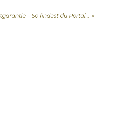
Dating mit Kontaktgarantie – So findest du Portale mit echten Chancen
»