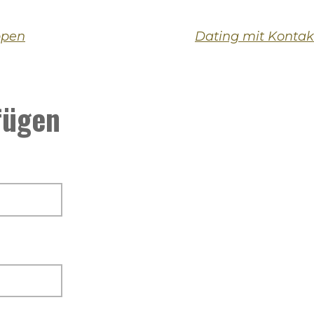
ppen
fügen