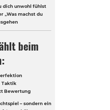
u dich unwohl fühlst
ber „Was machst du
ausgehen
zählt beim
n:
Perfektion
 Taktik
tt Bewertung
achtspiel – sondern ein