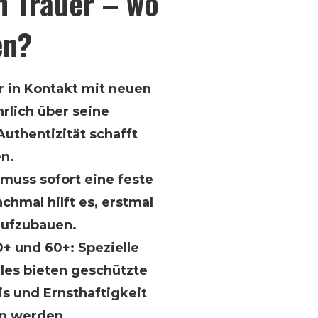
h Trauer – wo
en?
 in Kontakt mit neuen
hrlich über seine
uthentizität schafft
n.
muss sofort eine feste
hmal hilft es, erstmal
aufzubauen.
+ und 60+: Spezielle
gles bieten geschützte
s und Ernsthaftigkeit
n werden.