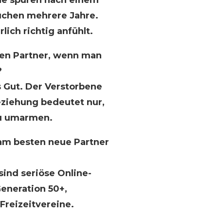
che spüren nach einem
auchen mehrere Jahre.
rlich richtig anfühlt.
enen Partner, wenn man
?
s Gut. Der Verstorbene
eziehung bedeutet nur,
u umarmen.
m besten neue Partner
ind seriöse Online-
Generation 50+,
Freizeitvereine.