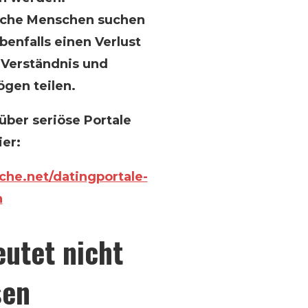
anche Menschen suchen
benfalls einen Verlust
e Verständnis und
gen teilen.
über seriöse Portale
ier:
che.net/datingportale-
n
utet nicht
sen