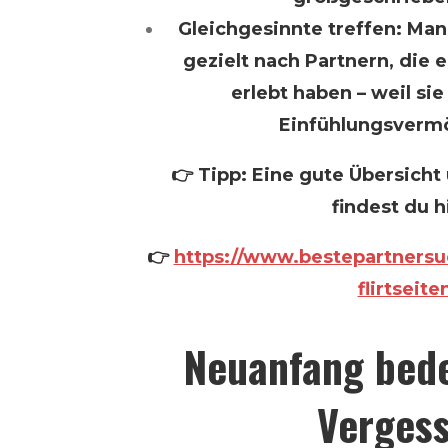
Gleichgesinnte treffen: M
gezielt nach Partnern, die e
erlebt haben – weil si
Einfühlungsvermö
👉 Tipp: Eine gute Übersicht 
findest du h
👉
https://www.bestepartnersu
flirtseite
Neuanfang bede
Verges