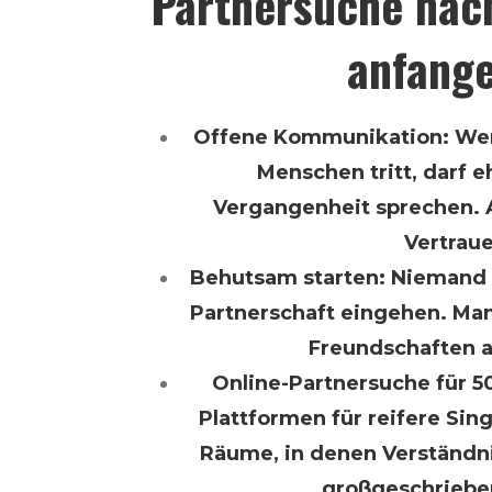
Partnersuche nac
anfang
Offene Kommunikation: Wer
Menschen tritt, darf e
Vergangenheit sprechen. A
Vertraue
Behutsam starten: Niemand 
Partnerschaft eingehen. Manc
Freundschaften 
Online-Partnersuche für 50
Plattformen für reifere Sin
Räume, in denen Verständni
großgeschriebe