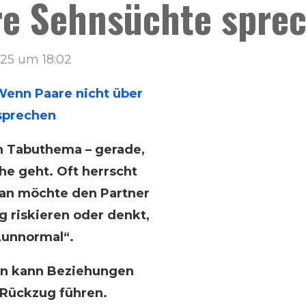
hre Sehnsüchte spre
025 um 18:02
Wenn Paare nicht über
sprechen
ein Tabuthema – gerade,
e geht. Oft herrscht
an möchte den Partner
g riskieren oder denkt,
„unnormal“.
en kann Beziehungen
 Rückzug führen.