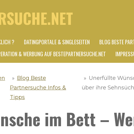
RSUCHE.NET
KLICH ?
DATINGPORTALE & SINGLESEITEN
BLOG BESTE PAR
ERATION & WERBUNG AUF BESTEPARTNERSUCHE.NET
IMPRESS
en
»
Blog Beste
»
Unerfüllte Wüns
Partnersuche Infos &
über ihre Sehnsüc
Tipps
ünsche im Bett – W