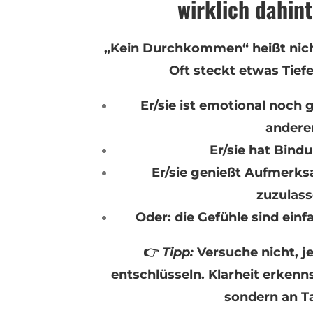
wirklich dahin
„Kein Durchkommen“ heißt nich
Oft steckt etwas Tiefe
Er/sie ist emotional noch
andere
Er/sie hat Bind
Er/sie genießt Aufmerk
zuzulas
Oder: die Gefühle sind einf
👉
Tipp:
Versuche nicht, j
entschlüsseln. Klarheit erkenn
sondern an T