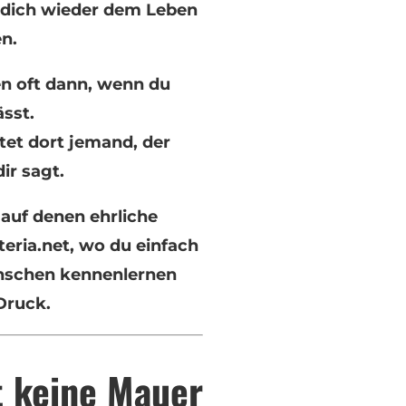
n dich wieder dem Leben
n.
 oft dann, wenn du
ässt.
tet dort jemand, der
dir sagt.
auf denen ehrliche
teria.net
, wo du einfach
enschen kennenlernen
Druck.
t keine Mauer