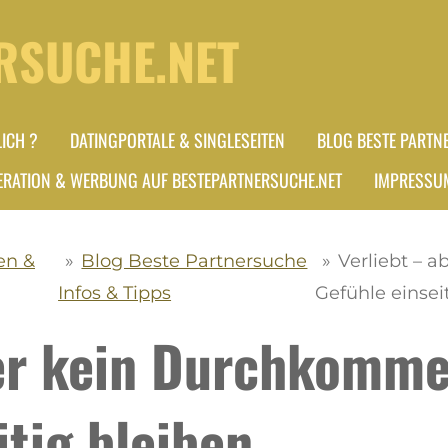
RSUCHE.NET
ICH ?
DATINGPORTALE & SINGLESEITEN
BLOG BESTE PARTN
RATION & WERBUNG AUF BESTEPARTNERSUCHE.NET
IMPRESSU
en &
»
Blog Beste Partnersuche
»
Verliebt –
Infos & Tipps
Gefühle einsei
ber kein Durchkomm
itig bleiben