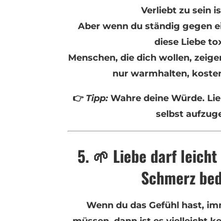
Verliebt zu sein i
Aber wenn du ständig gegen e
diese Liebe to
Menschen, die dich wollen, zeige
nur warmhalten, kosten
👉
Tipp:
Wahre deine Würde. Lieb
selbst aufzug
5. 🌱 Liebe darf leicht
Schmerz be
Wenn du das Gefühl hast, i
müssen, dann ist es vielleicht k