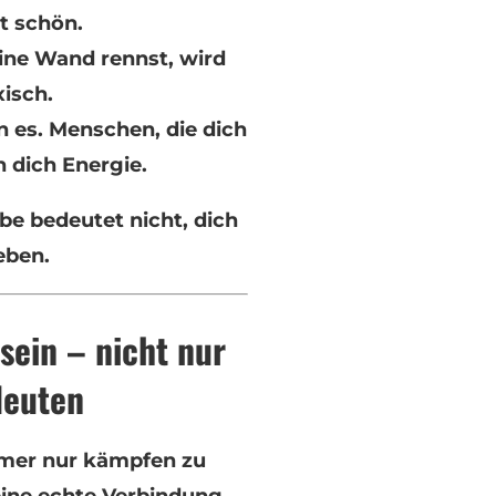
st schön.
ine Wand rennst, wird
xisch.
n es. Menschen, die dich
 dich Energie.
e bedeutet nicht, dich
eben.
 sein – nicht nur
deuten
mmer nur kämpfen zu
eine echte Verbindung –