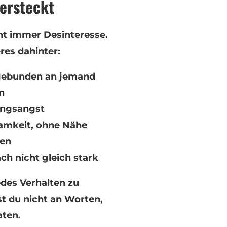
tersteckt
t immer Desinteresse.
res dahinter:
 gebunden an jemand
n
ungsangst
samkeit, ohne Nähe
sen
ach nicht gleich stark
edes Verhalten zu
st du nicht an Worten,
aten.