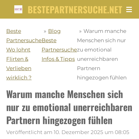
BESTEPARTNERSUCHE.NET
Zum
Hauptinhalt
springen
Beste
»
Blog
»
Warum manche
Partnersuche
Beste
Menschen sich nur
Wo lohnt
Partnersuche
zu emotional
Flirten &
Infos & Tipps
unerreichbaren
Verlieben
Partnern
wirklich ?
hingezogen fühlen
Warum manche Menschen sich
nur zu emotional unerreichbaren
Partnern hingezogen fühlen
Veröffentlicht am 10. Dezember 2025 um 08:05