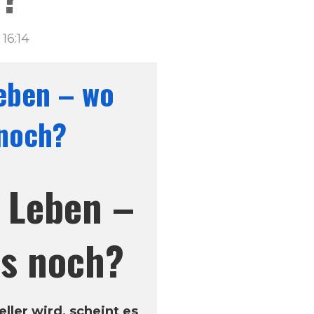
16:14
eben – wo
 noch?
 Leben –
as noch?
ller wird, scheint es