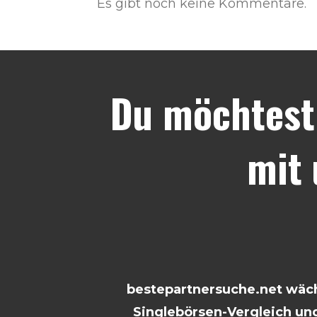
Es gibt noch keine Kommentare.
Du möchtest
mit
bestepartnersuche.net wächs
Singlebörsen-Vergleich und