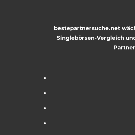
bestepartnersuche.net wächs
Singlebörsen-Vergleich und
Partne