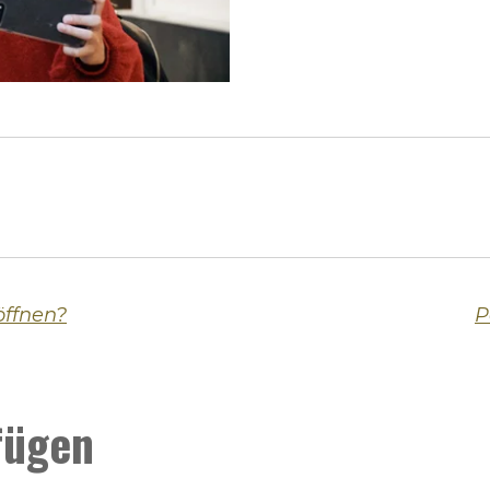
öffnen?
P
fügen