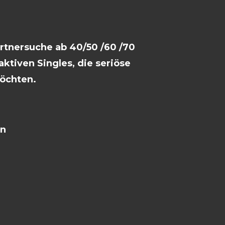
artnersuche ab 40/50 /60 /70
ktiven Singles, die seriöse
öchten.
en