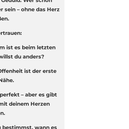
d Geduld. Wer schon
er sein – ohne das Herz
ßen.
rtrauen:
 ist es beim letzten
illst du anders?
ffenheit ist der erste
 Nähe.
 perfekt – aber es gibt
mit deinem Herzen
n.
u bestimmst, wann es