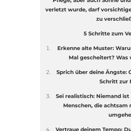
Pflege, aber auch Sonne un
verletzt wurde, darf vorsichtig
zu verschlie
5 Schritte zum Ve
Erkenne alte Muster: Warum
Mal gescheitert? Was w
Sprich über deine Ängste: O
Schritt zur
Sei realistisch: Niemand ist
Menschen, die achtsam 
umgehe
Vertraue deinem Tempo: D