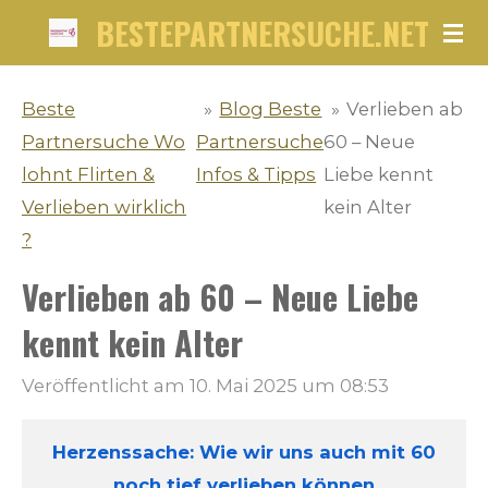
BESTEPARTNERSUCHE.NET
Zum
Hauptinhalt
springen
Beste
»
Blog Beste
»
Verlieben ab
Partnersuche Wo
Partnersuche
60 – Neue
lohnt Flirten &
Infos & Tipps
Liebe kennt
Verlieben wirklich
kein Alter
?
Verlieben ab 60 – Neue Liebe
kennt kein Alter
Veröffentlicht am 10. Mai 2025 um 08:53
Herzenssache: Wie wir uns auch mit 60
noch tief verlieben können