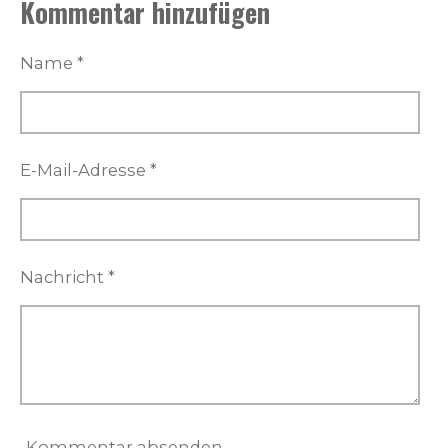
Kommentar hinzufügen
l
l
l
l
e
e
e
e
n
n
n
n
Name *
E-Mail-Adresse *
Nachricht *
Kommentar absenden