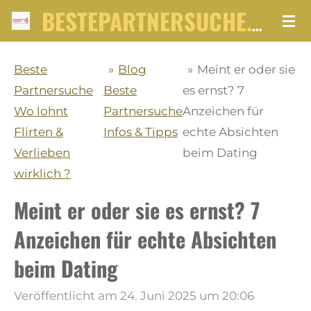
Zum
BESTEPARTNERSUCHE.NET
Hauptinhalt
springen
Beste
»
Blog
»
Meint er oder sie
Partnersuche
Beste
es ernst? 7
Wo lohnt
Partnersuche
Anzeichen für
Flirten &
Infos & Tipps
echte Absichten
Verlieben
beim Dating
wirklich ?
Meint er oder sie es ernst? 7
Anzeichen für echte Absichten
beim Dating
Veröffentlicht am 24. Juni 2025 um 20:06