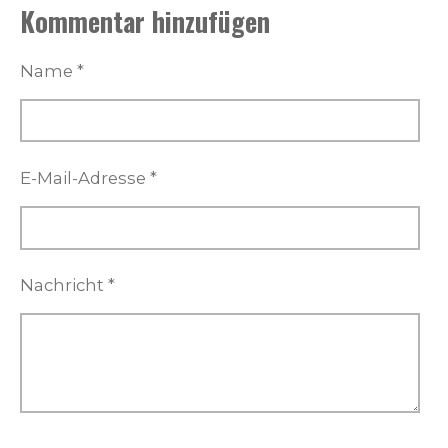
Kommentar hinzufügen
l
l
l
l
e
e
e
e
n
n
n
n
Name *
E-Mail-Adresse *
Nachricht *