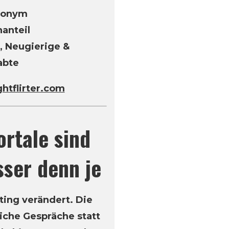
anonym
nanteil
, Neugierige &
abte
ghtflirter.com
ortale sind
sser denn je
ting verändert. Die
iche Gespräche statt