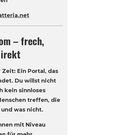
gen
tteria.net
om – frech,
irekt
Zeit: Ein Portal, das
det. Du willst nicht
h kein sinnloses
enschen treffen, die
 und was nicht.
innen mit Niveau
en für mehr