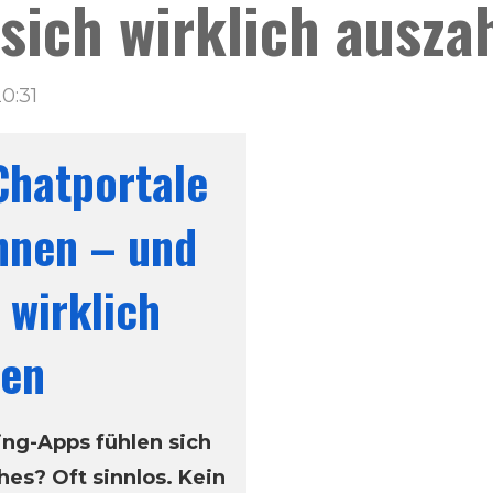
sich wirklich ausza
0:31
Chatportale
hnen – und
 wirklich
len
ting-Apps fühlen sich
hes? Oft sinnlos. Kein