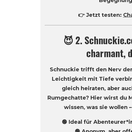
Begegnun
👉 Jetzt testen:
Cha
😈 2. Schnuckie.c
charmant, d
Schnuckie trifft den Nerv der 
Leichtigkeit mit Tiefe verbin
gleich heiraten, aber auc
Rumgechatte? Hier wirst du M
wissen, was sie wollen –
🟢 Ideal für Abenteurer*
🟢 Anonym, aber off