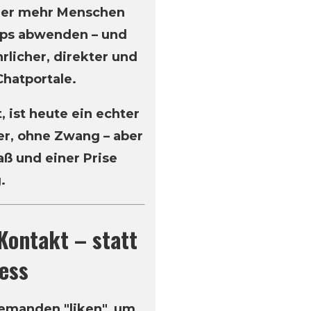
mer mehr Menschen
pps abwenden – und
rlicher, direkter und
Chatportale.
, ist heute ein echter
er, ohne Zwang – aber
ß und einer Prise
.
Kontakt – statt
ess
iemanden "liken", um