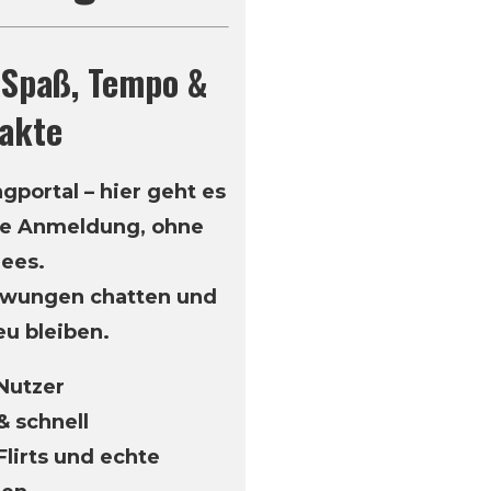
– Spaß, Tempo &
akte
gportal – hier geht es
ge Anmeldung, ohne
hees.
gezwungen chatten und
eu bleiben.
 Nutzer
& schnell
Flirts und echte