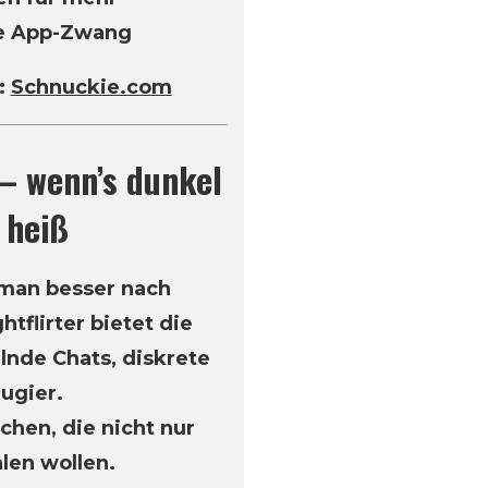
ne App-Zwang
:
Schnuckie.com
 – wenn’s dunkel
s heiß
man besser nach
tflirter bietet die
lnde Chats, diskrete
ugier.
chen, die nicht nur
len wollen.