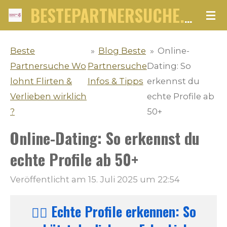
Zum
BESTEPARTNERSUCHE.NET
Hauptinhalt
springen
Beste
»
Blog Beste
»
Online-
Partnersuche Wo
Partnersuche
Dating: So
lohnt Flirten &
Infos & Tipps
erkennst du
Verlieben wirklich
echte Profile ab
?
50+
Online-Dating: So erkennst du
echte Profile ab 50+
Veröffentlicht am 15. Juli 2025 um 22:54
🕵️‍♂️ Echte Profile erkennen: So