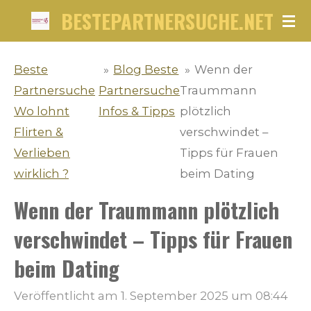
BESTEPARTNERSUCHE.NET
Zum
Hauptinhalt
springen
Beste
»
Blog Beste
»
Wenn der
Partnersuche
Partnersuche
Traummann
Wo lohnt
Infos & Tipps
plötzlich
Flirten &
verschwindet –
Verlieben
Tipps für Frauen
wirklich ?
beim Dating
Wenn der Traummann plötzlich
verschwindet – Tipps für Frauen
beim Dating
Veröffentlicht am 1. September 2025 um 08:44