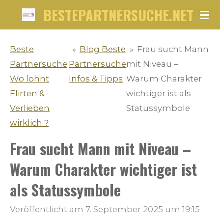
BESTEPARTNERSUCHE.NET
Zum
Hauptinhalt
springen
Beste
»
Blog Beste
»
Frau sucht Mann
Partnersuche
Partnersuche
mit Niveau –
Wo lohnt
Infos & Tipps
Warum Charakter
Flirten &
wichtiger ist als
Verlieben
Statussymbole
wirklich ?
Frau sucht Mann mit Niveau –
Warum Charakter wichtiger ist
als Statussymbole
Veröffentlicht am 7. September 2025 um 19:15