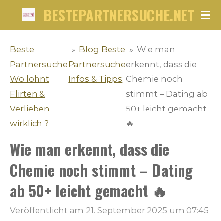
BESTEPARTNERSUCHE.NET
Zum
Hauptinhalt
springen
Beste
»
Blog Beste
»
Wie man
Partnersuche
Partnersuche
erkennt, dass die
Wo lohnt
Infos & Tipps
Chemie noch
Flirten &
stimmt – Dating ab
Verlieben
50+ leicht gemacht
wirklich ?
🔥
Wie man erkennt, dass die
Chemie noch stimmt – Dating
ab 50+ leicht gemacht 🔥
Veröffentlicht am 21. September 2025 um 07:45