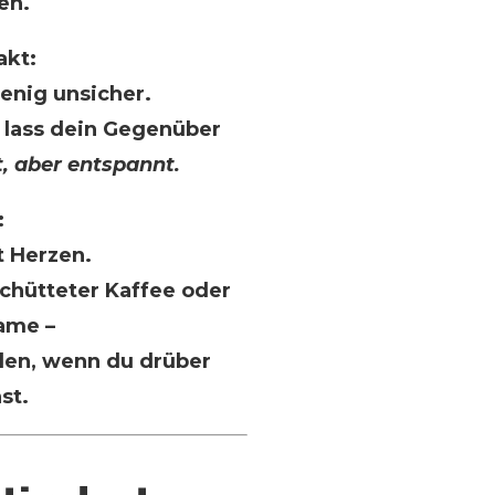
en.
akt:
wenig unsicher.
d lass dein Gegenüber
rt, aber entspannt.
:
t Herzen.
schütteter Kaffee oder
Name –
en, wenn du drüber
st.