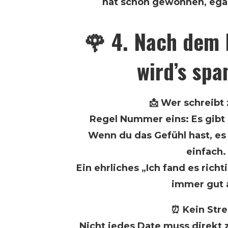
hat schon gewonnen, egal
🌹 4. Nach dem 
wird’s sp
📩 Wer schreibt
Regel Nummer eins: Es gibt
Wenn du das Gefühl hast, es
einfach.
Ein ehrliches „Ich fand es rich
immer gut 
⏰ Kein Stre
Nicht jedes Date muss direkt 