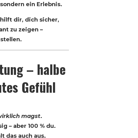
 sondern ein Erlebnis.
ilft dir, dich sicher,
nt zu zeigen –
stellen.
itung – halbe
utes Gefühl
irklich magst
.
sig – aber 100 % du.
lt das auch aus.