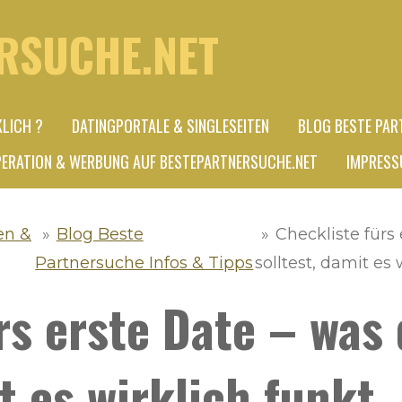
RSUCHE.NET
KLICH ?
DATINGPORTALE & SINGLESEITEN
BLOG BESTE PAR
ERATION & WERBUNG AUF BESTEPARTNERSUCHE.NET
IMPRESS
en &
»
Blog Beste
»
Checkliste fürs
Partnersuche Infos & Tipps
solltest, damit es 
rs erste Date – was
t es wirklich funkt