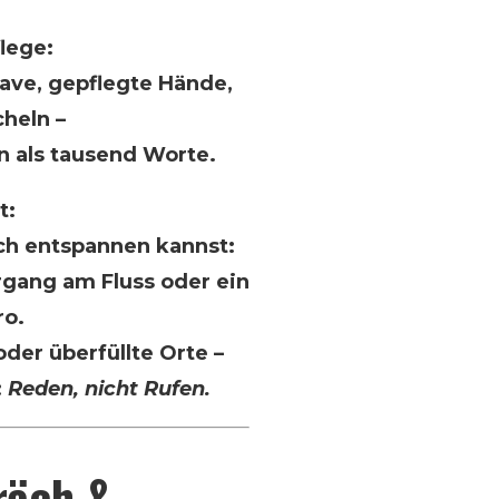
lege:
ave, gepflegte Hände,
cheln –
n als tausend Worte.
t:
ch entspannen kannst:
rgang am Fluss oder ein
ro.
der überfüllte Orte –
:
Reden, nicht Rufen.
räch &