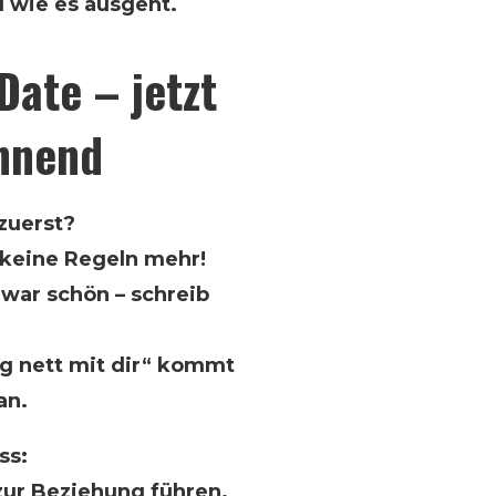
 wie es ausgeht.
Date – jetzt
annend
 zuerst?
 keine Regeln mehr!
 war schön – schreib
tig nett mit dir“ kommt
an.
ss:
zur Beziehung führen.