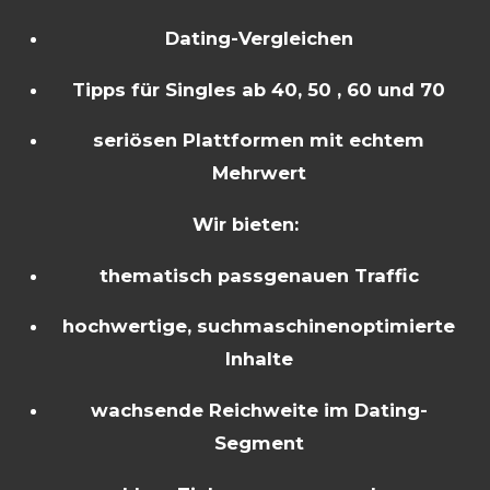
Dating-Vergleichen
Tipps für Singles ab 40, 50 , 60 und 70
seriösen Plattformen mit echtem
Mehrwert
Wir bieten:
thematisch passgenauen Traffic
hochwertige, suchmaschinenoptimierte
Inhalte
wachsende Reichweite im Dating-
Segment