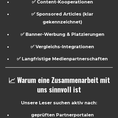
✅ Content-Kooperationen
✅ Sponsored Articles (klar
gekennzeichnet)
✅ Banner-Werbung & Platzierungen
✅ Vergleichs-Integrationen
✅ Langfristige Medienpartnerschaften
📈 Warum eine Zusammenarbeit mit
uns sinnvoll ist
Unsere Leser suchen aktiv nach:
geprüften Partnerportalen