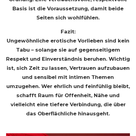
Basis ist die Voraussetzung, damit beide
Seiten sich wohlfühlen.
Fazit:
Ungewöhnliche erotische Vorlieben sind kein
Tabu – solange sie auf gegenseitigem
Respekt und Einverständnis beruhen. Wichtig
ist, sich Zeit zu lassen, Vertrauen aufzubauen
und sensibel mit intimen Themen
umzugehen. Wer ehrlich und feinfühlig bleibt,
schafft Raum für Offenheit, Nähe und
vielleicht eine tiefere Verbindung, die über
das Oberflächliche hinausgeht.