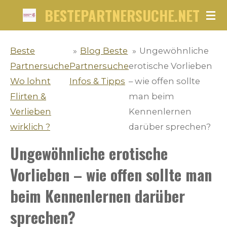
BESTEPARTNERSUCHE.NET
Zum
Hauptinhalt
springen
Beste
»
Blog Beste
»
Ungewöhnliche
Partnersuche
Partnersuche
erotische Vorlieben
Wo lohnt
Infos & Tipps
– wie offen sollte
Flirten &
man beim
Verlieben
Kennenlernen
wirklich ?
darüber sprechen?
Ungewöhnliche erotische
Vorlieben – wie offen sollte man
beim Kennenlernen darüber
sprechen?