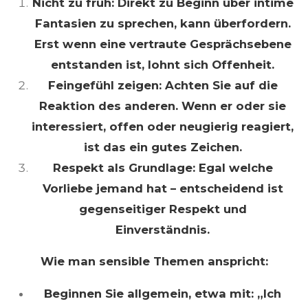
Nicht zu früh: Direkt zu Beginn über intime
Fantasien zu sprechen, kann überfordern.
Erst wenn eine vertraute Gesprächsebene
entstanden ist, lohnt sich Offenheit.
Feingefühl zeigen: Achten Sie auf die
Reaktion des anderen. Wenn er oder sie
interessiert, offen oder neugierig reagiert,
ist das ein gutes Zeichen.
Respekt als Grundlage: Egal welche
Vorliebe jemand hat – entscheidend ist
gegenseitiger Respekt und
Einverständnis.
Wie man sensible Themen anspricht:
Beginnen Sie allgemein, etwa mit: „Ich