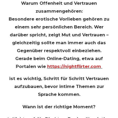
Warum Offenheit und Vertrauen
zusammengehören:
Besondere erotische Vorlieben gehören zu
einem sehr persönlichen Bereich. Wer
darüber spricht, zeigt Mut und Vertrauen –
gleichzeitig sollte man immer auch das
Gegenüber respektvoll einbeziehen.
Gerade beim Online-Dating, etwa auf
Portalen wie
https://nightflirter.com
ist es wichtig, Schritt für Schritt Vertrauen
aufzubauen, bevor intime Themen zur
Sprache kommen.
Wann ist der richtige Moment?