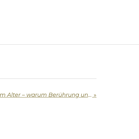
Körperliche Nähe im Alter – warum Berührung und Zärtlichkeit unverzichtbar bleiben
»