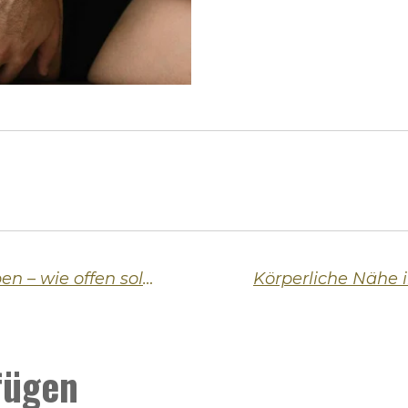
Ungewöhnliche erotische Vorlieben – wie offen sollte man beim Kennenlernen darüber sprechen?
fügen