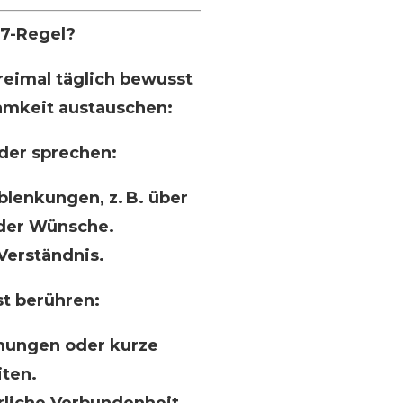
-7-Regel?
reimal täglich bewusst
amkeit austauschen:
der sprechen:
lenkungen, z. B. über
oder Wünsche.
Verständnis.
t berühren:
mungen oder kurze
iten.
rliche Verbundenheit.