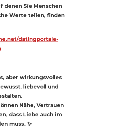
uf denen Sie Menschen
he Werte teilen, finden
e.net/datingportale-
n
es, aber wirkungsvolles
wusst, liebevoll und
stalten.
können Nähe, Vertrauen
en, dass Liebe auch im
den muss. ✨