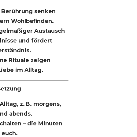
.
d Berührung senken
ern Wohlbefinden.
gelmäßiger Austausch
dnisse und fördert
erständnis.
ne Rituale zeigen
iebe im Alltag.
setzung
Alltag, z. B. morgens,
und abends.
chalten – die Minuten
 euch.