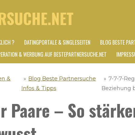
RSUCHE.NET
KLICH ?
DATINGPORTALE & SINGLESEITEN
BLOG BESTE PAR
ERATION & WERBUNG AUF BESTEPARTNERSUCHE.NET
IMPRESS
en &
»
Blog Beste Partnersuche
»
7-7-7-Rege
Infos & Tipps
Beziehung 
ür Paare – So stärke
wusst