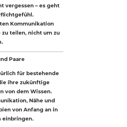
t vergessen – es geht
flichtgefühl.
nuten Kommunikation
zu teilen, nicht um zu
n.
und Paare
türlich für bestehende
die ihre zukünftige
ren von dem Wissen.
unikation, Nähe und
pien von Anfang an in
 einbringen.