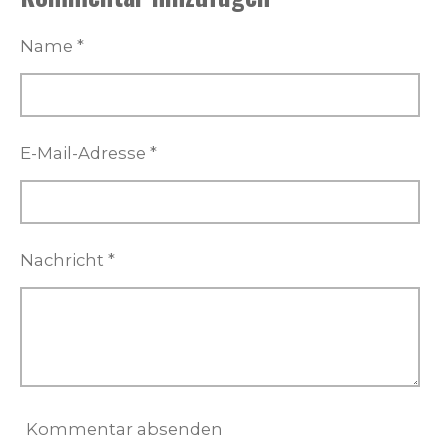
e
e
e
e
n
n
n
n
Name *
E-Mail-Adresse *
Nachricht *
Kommentar absenden