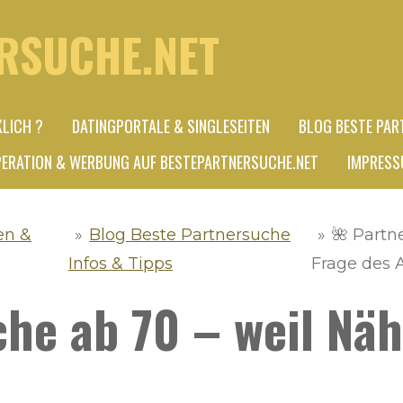
RSUCHE.NET
KLICH ?
DATINGPORTALE & SINGLESEITEN
BLOG BESTE PAR
ERATION & WERBUNG AUF BESTEPARTNERSUCHE.NET
IMPRESS
en &
»
Blog Beste Partnersuche
»
🌺 Partn
Infos & Tipps
Frage des A
he ab 70 – weil Näh