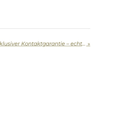
Singlebörse mit exklusiver Kontaktgarantie – echte Chancen auf Liebe bei Twisster.net
»