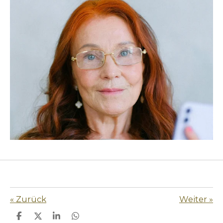
«
Zurück
Weiter
»
T
T
T
T