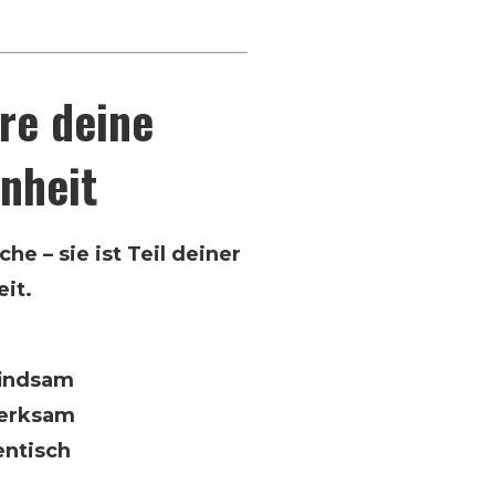
re deine
nheit
e – sie ist Teil deiner
it.
findsam
merksam
entisch