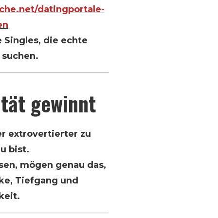
che.net/datingportale-
en
 Singles, die echte
suchen.
ität gewinnt
r extrovertierter zu
u bist.
ssen, mögen genau das,
rke, Tiefgang und
keit.