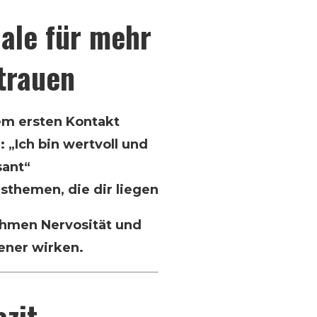
uale für mehr
trauen
m ersten Kontakt
 „Ich bin wertvoll und
sant“
sthemen, die dir liegen
ehmen Nervosität und
ener wirken.
azit