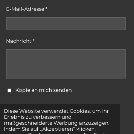
E-Mail-Adresse *
Nachricht *
Kopie an mich senden
Formular absenden
Diese Website verwendet Cookies, um Ihr
Erlebnis zu verbessern und
maßgeschneiderte Werbung anzuzeigen.
© 2025 - 2026 bestepartnersuche.net
Indem Sie auf „Akzeptieren“ klicken,