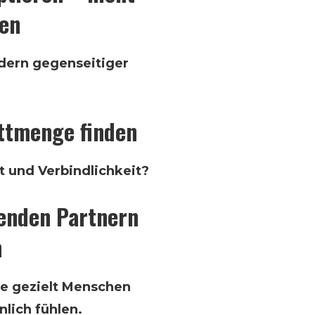
en
ondern gegenseitiger
ttmenge finden
t und Verbindlichkeit?
enden Partnern
n
te gezielt Menschen
nlich fühlen.