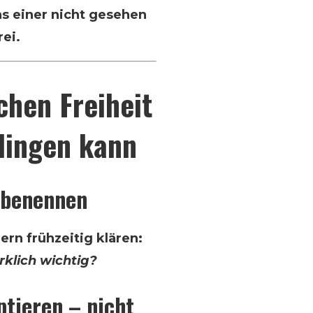
ns einer nicht gesehen
rei.
chen Freiheit
elingen kann
h benennen
ern frühzeitig klären:
rklich wichtig?
ptieren – nicht