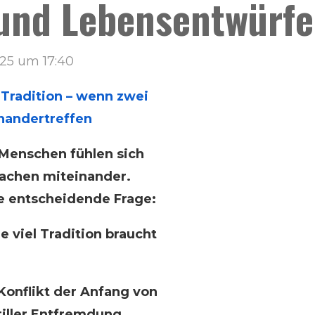
und Lebensentwürfe 
025 um 17:40
 Tradition – wenn zwei
nandertreffen
i Menschen fühlen sich
lachen miteinander.
ne entscheidende Frage:
e viel Tradition braucht
 Konflikt der Anfang von
iller Entfremdung.