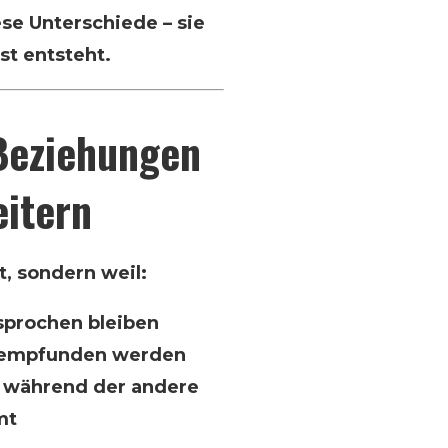
ese Unterschiede – sie
ust entsteht.
Beziehungen
eitern
t, sondern weil:
prochen bleiben
t empfunden werden
, während der andere
mt