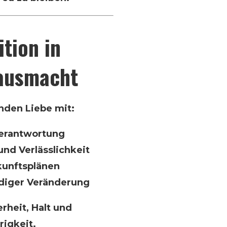
tion in
ausmacht
den Liebe mit:
Verantwortung
und Verlässlichkeit
unftsplänen
ndiger Veränderung
erheit, Halt und
igkeit.