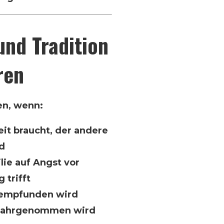
und Tradition
ren
en, wenn:
it braucht, der andere
d
ie auf Angst vor
 trifft
s empfunden wird
 wahrgenommen wird