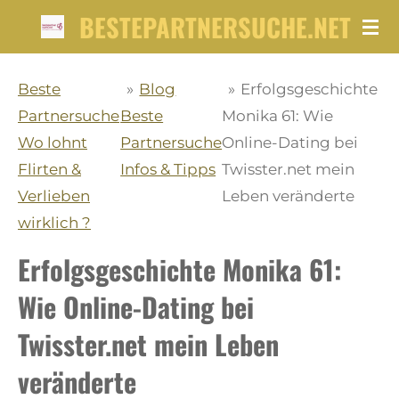
BESTEPARTNERSUCHE.NET
Zum
Hauptinhalt
springen
Beste
»
Blog
»
Erfolgsgeschichte
Partnersuche
Beste
Monika 61: Wie
Wo lohnt
Partnersuche
Online-Dating bei
Flirten &
Infos & Tipps
Twisster.net mein
Verlieben
Leben veränderte
wirklich ?
Erfolgsgeschichte Monika 61:
Wie Online-Dating bei
Twisster.net mein Leben
veränderte