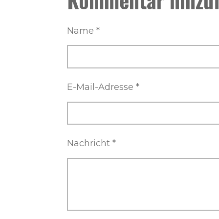
n
n
n
Name *
E-Mail-Adresse *
Nachricht *