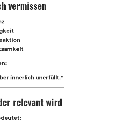
ch vermissen
nz
gkeit
eaktion
ksamkeit
en:
ber innerlich unerfüllt.“
er relevant wird
edeutet: