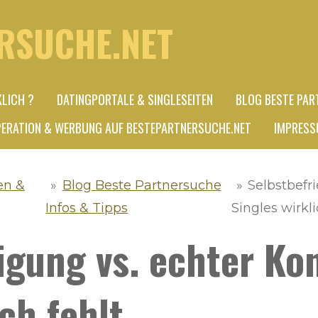
RSUCHE.NET
KLICH ?
DATINGPORTALE & SINGLESEITEN
BLOG BESTE PAR
ERATION & WERBUNG AUF BESTEPARTNERSUCHE.NET
IMPRESS
en &
»
Blog Beste Partnersuche
»
Selbstbefr
Infos & Tipps
Singles wirkli
igung vs. echter Ko
ch fehlt