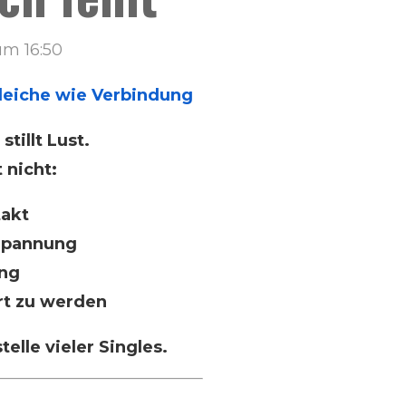
um 16:50
 Gleiche wie Verbindung
tillt Lust.
 nicht:
takt
Spannung
ng
rt zu werden
telle vieler Singles.