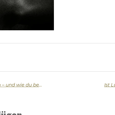
🔥 Warum Frauen Männer testen – und wie du bestehst
Ist 
fügen