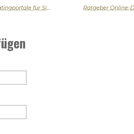
Datingtestsieger – Die besten Datingportale für Singles ab 30
fügen