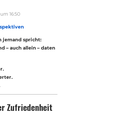
 um 16:50
rspektiven
 jemand spricht:
nd – auch allein – daten
r.
erter.
.
er Zufriedenheit