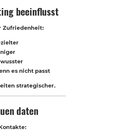
ing beeinflusst
r Zufriedenheit:
zielter
niger
ewusster
enn es nicht passt
seiten strategischer.
auen daten
 Kontakte: