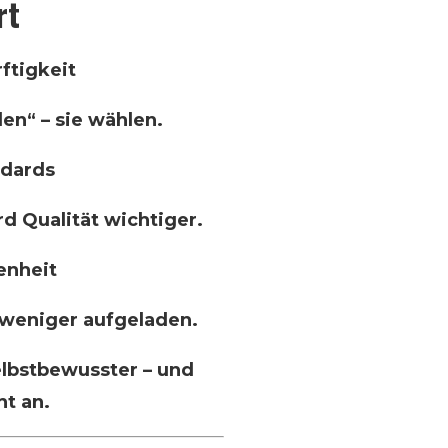
rt
ftigkeit
en“ – sie wählen.
ndards
d Qualität wichtiger.
enheit
, weniger aufgeladen.
elbstbewusster – und
ht an.