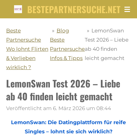
BESTEPARTNERSUCHE.NET
Zum
Hauptinhalt
springen
Beste
»
Blog
»
LemonSwan
Partnersuche
Beste
Test 2026 – Liebe
Wo lohnt Flirten
Partnersuche
ab 40 finden
& Verlieben
Infos & Tipps
leicht gemacht
wirklich ?
LemonSwan Test 2026 – Liebe
ab 40 finden leicht gemacht
Veröffentlicht am 6. März 2026 um 08:44
LemonSwan: Die Datingplattform für reife
Singles – lohnt sie sich wirklich?