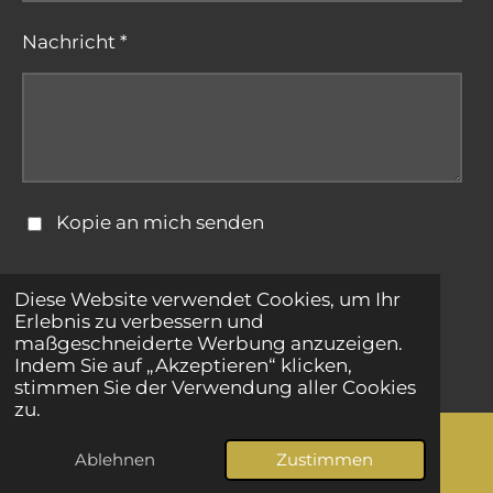
Nachricht *
Kopie an mich senden
Formular absenden
Diese Website verwendet Cookies, um Ihr
Erlebnis zu verbessern und
maßgeschneiderte Werbung anzuzeigen.
© 2025 - 2026 bestepartnersuche.net
Indem Sie auf „Akzeptieren“ klicken,
stimmen Sie der Verwendung aller Cookies
zu.
Ablehnen
Zustimmen