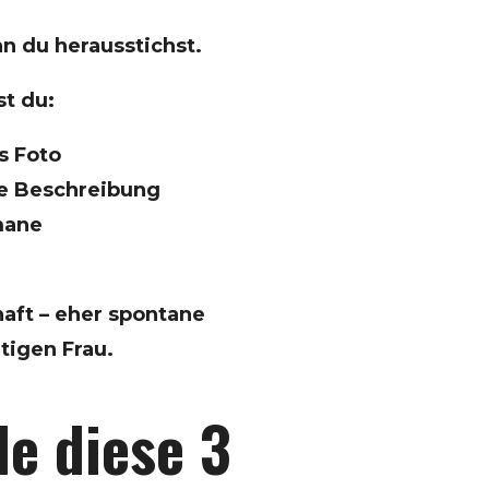
nn du herausstichst.
st du:
s Foto
te Beschreibung
mane
aft – eher spontane
tigen Frau.
de diese 3