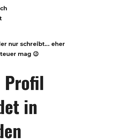
ech
t
der nur schreibt… eher
teuer mag 😉
 Profil
det in
den