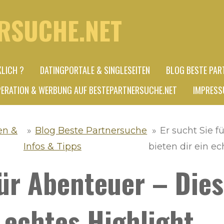
RSUCHE.NET
KLICH ?
DATINGPORTALE & SINGLESEITEN
BLOG BESTE PAR
ERATION & WERBUNG AUF BESTEPARTNERSUCHE.NET
IMPRESS
en &
»
Blog Beste Partnersuche
»
Er sucht Sie 
Infos & Tipps
bieten dir ein ec
für Abenteuer – Die
n echtes Highlight