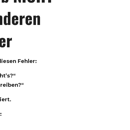
anderen
er
iesen Fehler:
ht’s?“
hreiben?“
iert.
: