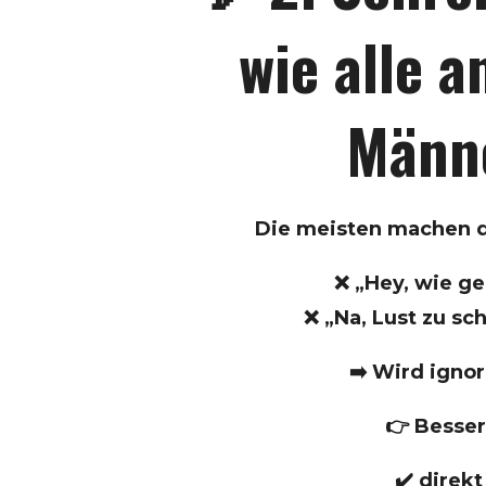
wie alle 
Männ
Die meisten machen d
❌ „Hey, wie ge
❌ „Na, Lust zu sc
➡️ Wird ignor
👉 Besser
✔️ direkt