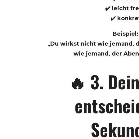
✔️ leicht fr
✔️ konkre
Beispiel:
„Du wirkst nicht wie jemand, 
wie jemand, der Aben
🔥 3. Dein
entschei
Sekun