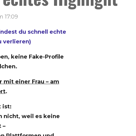
m 17:09
indest du schnell echte
 verlieren)
en, keine Fake-Profile
lchen.
 mit einer Frau – am
rt
.
ist:
 nicht, weil es keine
 –
hen Plattformen und