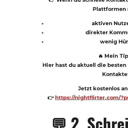
Plattformen 
aktiven Nutz
direkter Komm
wenig Hü
🔥 Mein Tip
Hier hast du aktuell die beste
Kontakte
Jetzt kostenlos a
👉
https://nightflirter.com/
💬 2. Schre