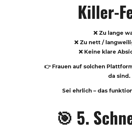
Killer-F
❌ Zu lange w
❌ Zu nett / langweil
❌ Keine klare Absi
👉 Frauen auf solchen Plattfo
da sind.
Sei ehrlich – das funktio
🎯 5. Schne