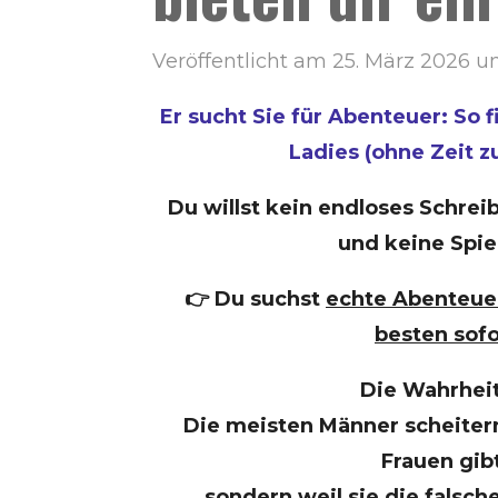
Veröffentlicht am 25. März 2026 u
Er sucht Sie für Abenteuer: So f
Ladies (ohne Zeit zu
Du willst kein endloses Schreib
und keine Spie
👉 Du suchst
echte Abenteuer
besten sofo
Die Wahrheit 
Die meisten Männer scheitern
Frauen gibt
sondern weil sie die falsc