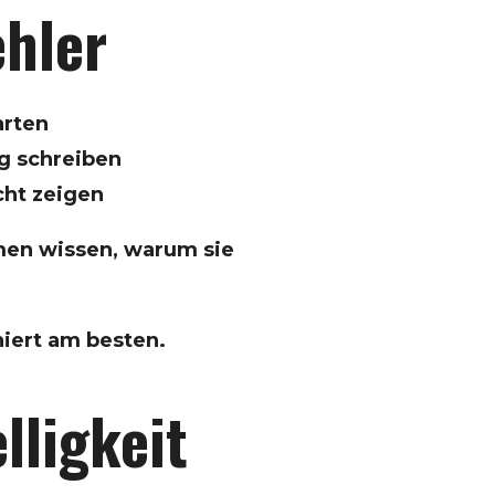
ehler
arten
ig schreiben
cht zeigen
rmen wissen, warum sie
niert am besten.
lligkeit