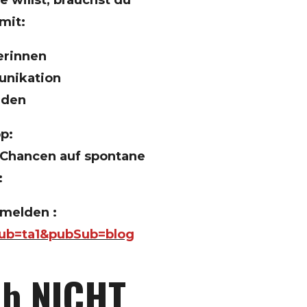
mit:
erinnen
unikation
rden
p:
n Chancen auf spontane
:
nmelden :
?pub=ta1&pubSub=blog
ib NICHT