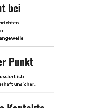
t bei
hrichten
en
Langeweile
er Punkt
ssiert ist:
erhaft unsicher.
he Kontakte