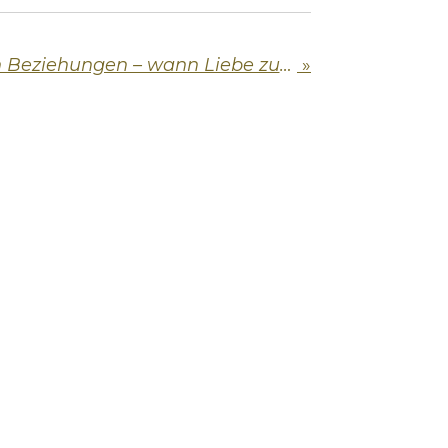
Muttersöhnchen in Beziehungen – wann Liebe zur Belastung wird
»