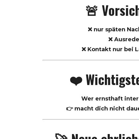
🚨 Vorsich
❌ nur späten Nac
❌ Ausred
❌ Kontakt nur bei 
❤️ Wichtigst
Wer ernsthaft intere
👉 macht dich nicht dau
🚀 Neue ehrlic