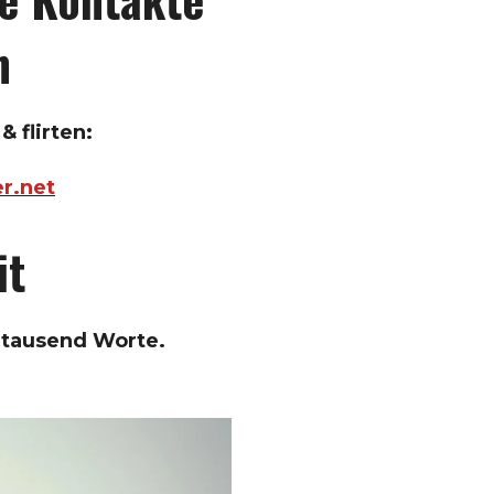
n
& flirten:
er.net
it
s tausend Worte.