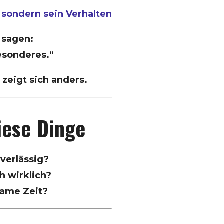
– sondern sein Verhalten
 sagen:
esonderes.“
 zeigt sich anders.
iese Dinge
uverlässig?
ch wirklich?
same Zeit?