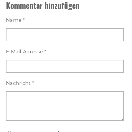
Kommentar hinzufügen
l
l
l
l
e
e
e
e
n
n
n
n
Name *
E-Mail-Adresse *
Nachricht *