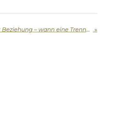
Immer Streit in der Beziehung – wann eine Trennung sinnvoll sein kann
»