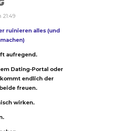
 21:49
r ruinieren alles (und
r machen)
oft aufregend.
nem Dating-Portal oder
 kommt endlich der
beide freuen.
sch wirken.
n.