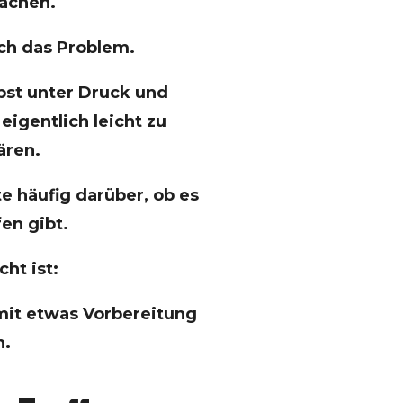
machen.
ch das Problem.
lbst unter Druck und
eigentlich leicht zu
ären.
e häufig darüber, ob es
en gibt.
ht ist:
 mit etwas Vorbereitung
n.