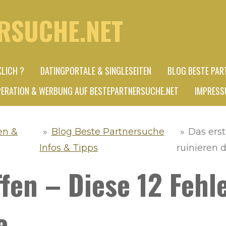
RSUCHE.NET
KLICH ?
DATINGPORTALE & SINGLESEITEN
BLOG BESTE PAR
ERATION & WERBUNG AUF BESTEPARTNERSUCHE.NET
IMPRESS
en &
»
Blog Beste Partnersuche
»
Das erst
Infos & Tipps
ruinieren 
ffen – Diese 12 Fehl
e