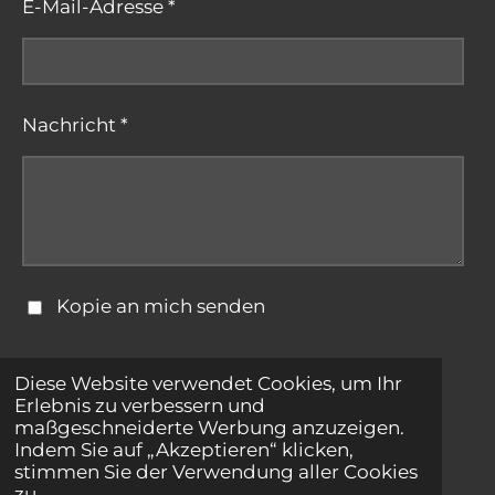
E-Mail-Adresse *
Nachricht *
Kopie an mich senden
Formular absenden
Diese Website verwendet Cookies, um Ihr
Erlebnis zu verbessern und
maßgeschneiderte Werbung anzuzeigen.
© 2025 - 2026 bestepartnersuche.net
Indem Sie auf „Akzeptieren“ klicken,
stimmen Sie der Verwendung aller Cookies
zu.