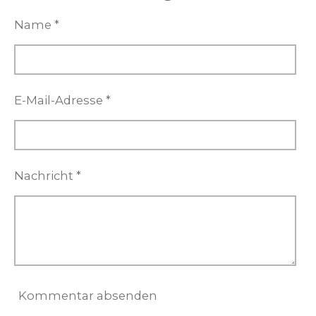
n
n
n
n
Name *
E-Mail-Adresse *
Nachricht *
Kommentar absenden