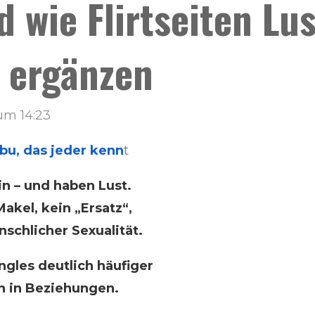
d wie Flirtseiten Lu
 ergänzen
um 14:23
bu, das jeder kenn
t
ein – und haben Lust.
akel, kein „Ersatz“,
schlicher Sexualität.
ngles deutlich häufiger
n in Beziehungen.