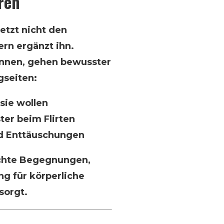
ren
etzt nicht den
rn ergänzt ihn.
kennen, gehen bewusster
ngseiten:
sie wollen
ter beim Flirten
nd Enttäuschungen
 echte Begegnungen,
g für körperliche
sorgt.