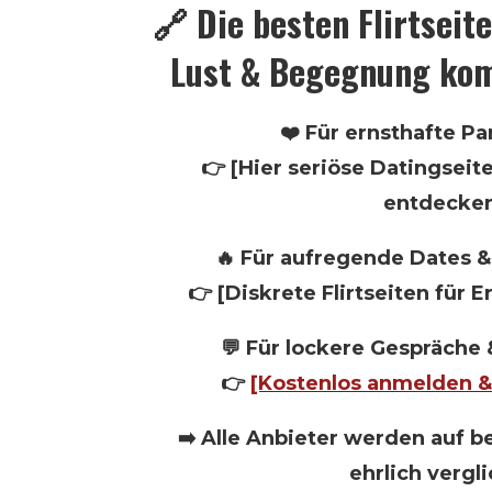
🔗 Die besten Flirtseite
Lust & Begegnung kom
❤️ Für ernsthafte P
👉 [Hier seriöse Datingseite
entdecke
🔥 Für aufregende Dates & 
👉 [Diskrete Flirtseiten für
💬 Für lockere Gespräche
👉
[Kostenlos anmelden & d
➡️ Alle Anbieter werden auf 
ehrlich vergl