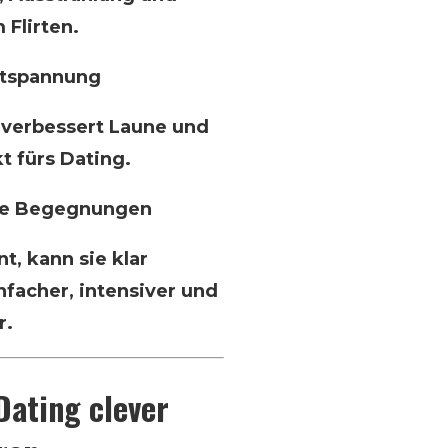
 Flirten.
ntspannung
, verbessert Laune und
t fürs Dating.
hte Begegnungen
, kann sie klar
facher, intensiver und
r.
Dating clever