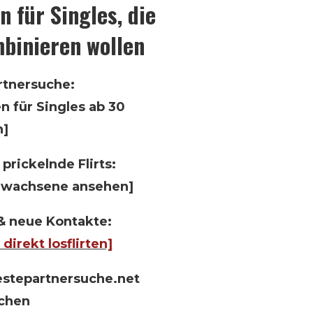
n für Singles, die
binieren wollen
artnersuche:
n für Singles ab 30
n]
prickelnde Flirts:
 Erwachsene ansehen]
 & neue Kontakte:
irekt losflirten]
bestepartnersuche.net
ichen